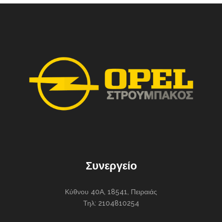
Συνεργείο
Κύθνου 40Α, 18541, Πειραιάς
Τηλ: 2104810254