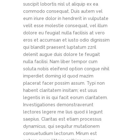
suscipit lobortis nisl ut aliquip ex ea
commodo consequat. Duis autem vel
eum iriure dolor in hendrerit in vulputate
velit esse molestie consequat, vel illum
dolore eu feugiat nulla facilisis at vero
eros et accumsan et iusto odio dignissim
qui blandit praesent luptatum zzril
delenit augue duis dolore te feugait
nulla facilisi. Nam liber tempor cum
soluta nobis eleifend option congue nihil
imperdiet doming id quod mazim
placerat facer possim assum. Typi non
habent claritatem insitam; est usus
legentis in iis qui facit eorum claritatem.
Investigationes demonstraverunt
lectores legere me lius quod ii legunt
saepius. Claritas est etiam processus
dynamicus, qui sequitur mutationem
consuetudium lectorum. Mirum est