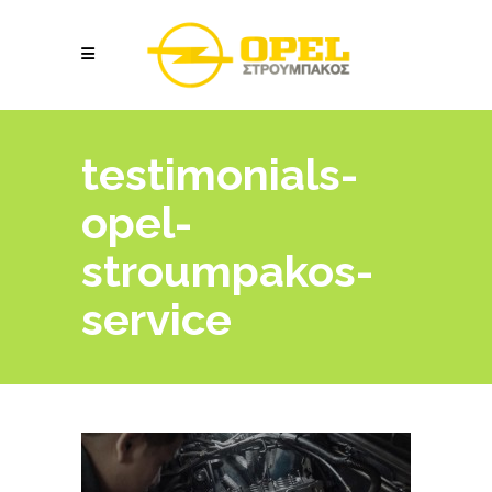
testimonials-
opel-
stroumpakos-
service